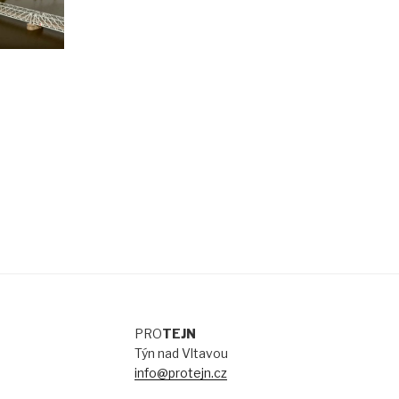
PRO
TEJN
Týn nad Vltavou
info@protejn.cz