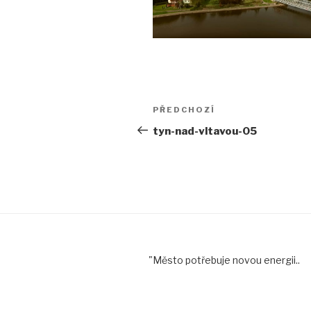
Navigace
Předchozí
PŘEDCHOZÍ
pro
příspěvek
tyn-nad-vltavou-05
příspěvek
"Město potřebuje novou energii..