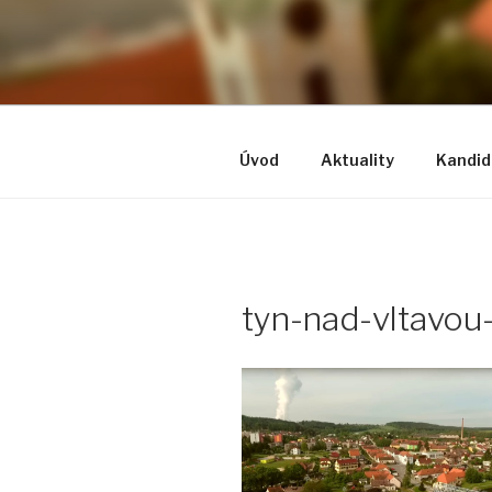
Přejít
k
PROTEJN
obsahu
Nová energie pro město..
webu
Úvod
Aktuality
Kandid
tyn-nad-vltavou