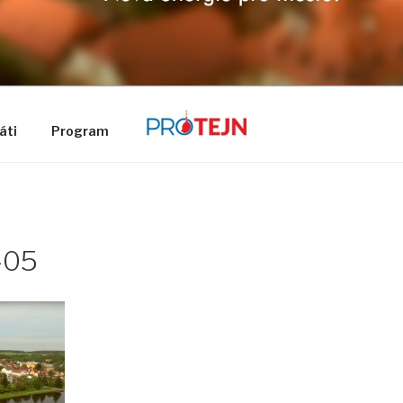
áti
Program
-05